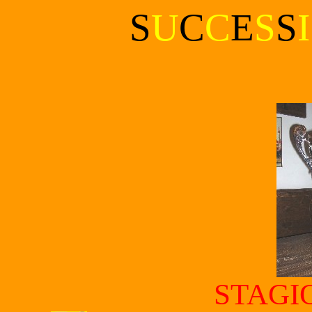
S
U
C
C
E
S
S
I
STAGI