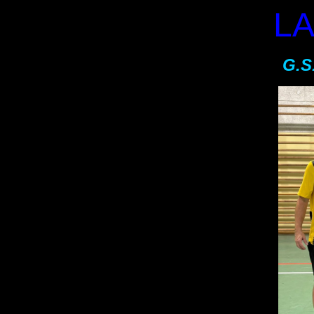
LA
G.S